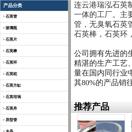
连云港瑞泓石英
产品分类
一体的工厂。主
>
石英管
管，无臭氧石英
>
玻璃瓶
石英棒，石英环
>
石英片
>
石英棒
公司
拥有先进的
精湛的生产工艺
>
石英环
量在国内同行业
>
石英砣
其
80%的产品销
>
石英方缸
>
石英坩埚
推荐产品
>
石英舟
>
异型管
>
水晶